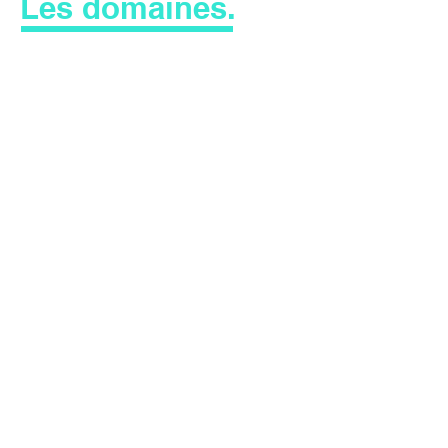
Les domaines.
Consulting
Business development
Marketing
Communication
Image de marque
Développements
médias
RH, recrutement
Accompagnement
Création de projet
Suivi de projet
Formation
Coaching