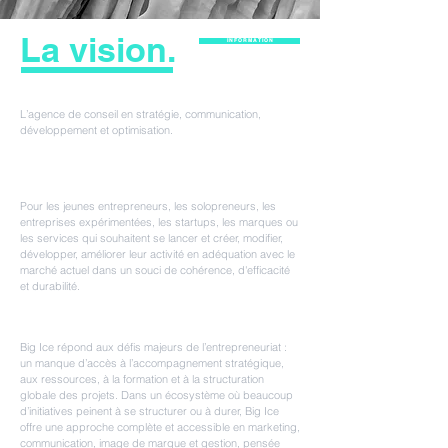
La vision.
I N F O R M A T I O N
L’agence de conseil en stratégie, communication,
développement et optimisation.
Pour les jeunes entrepreneurs, les solopreneurs, les
entreprises expérimentées, les startups
, les marques ou
les services qui souhaitent se lancer et créer, modifier,
développer, améliorer leur activité en adéquation avec le
marché actuel dans un souci de cohérence, d'efficacité
et durabilité.
Big Ice répond aux défis majeurs de l’entrepreneuriat :
un manque d’accès à l’accompagnement stratégique,
aux ressources, à la formation et à la structuration
globale des projets. Dans un écosystème où beaucoup
d’initiatives peinent à se structurer ou à durer, Big Ice
offre une approche complète et accessible en marketing,
communication, image de marque et gestion, pensée