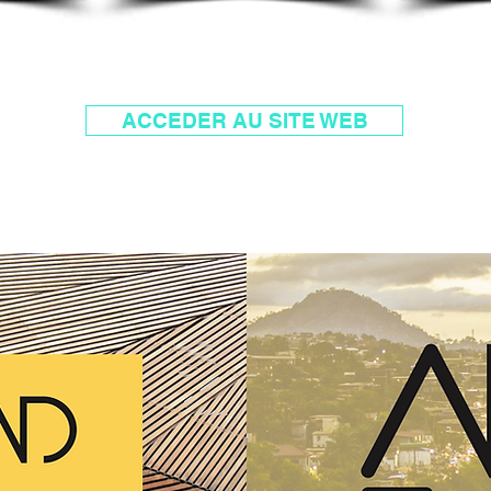
ACCEDER AU SITE WEB